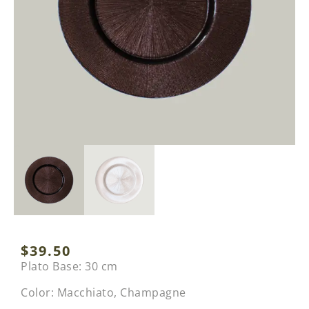
$
39.50
Plato Base: 30 cm
Color: Macchiato, Champagne